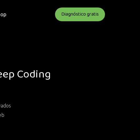
Diagnóstico gratis
hop
eep Coding
vados
eb