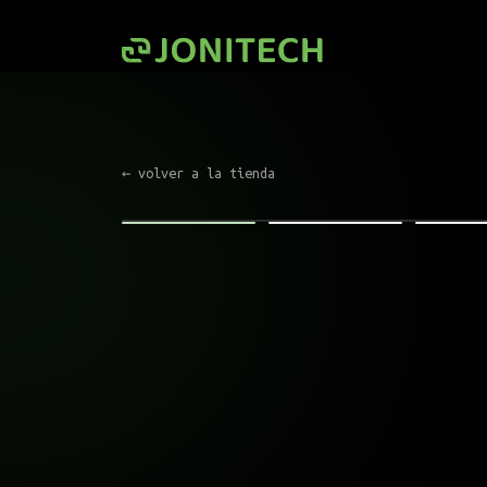
Saltar al contenido
← volver a la tienda