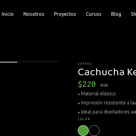
Inicio
Nosotros
Proyectos
Cursos
Blog
S
GORRAS
Cachucha K
$
220
MXN
Material elástico
▸
Impresión resistente a la
▸
Ideal para diseñadores w
▸
COLOR